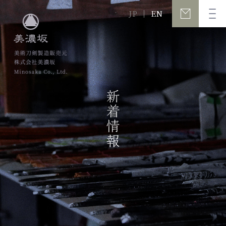
JP
｜
EN